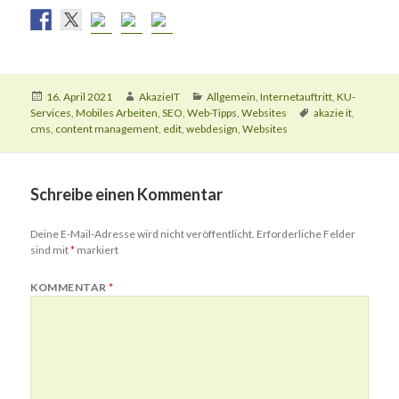
Veröffentlicht
Autor
Kategorien
16. April 2021
AkazieIT
Allgemein
,
Internetauftritt
,
KU-
am
Schlagwörter
Services
,
Mobiles Arbeiten
,
SEO
,
Web-Tipps
,
Websites
akazie it
,
cms
,
content management
,
edit
,
webdesign
,
Websites
Schreibe einen Kommentar
Deine E-Mail-Adresse wird nicht veröffentlicht.
Erforderliche Felder
sind mit
*
markiert
KOMMENTAR
*