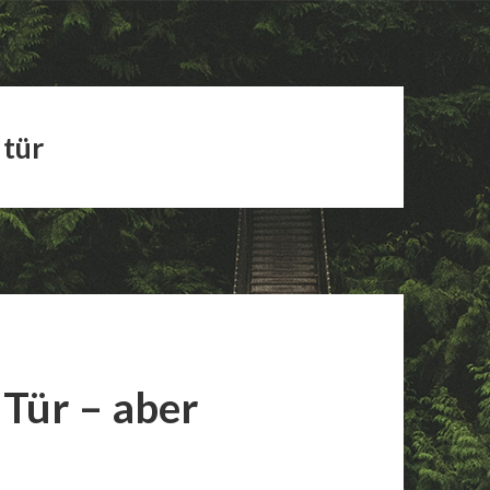
 tür
 Tür – aber