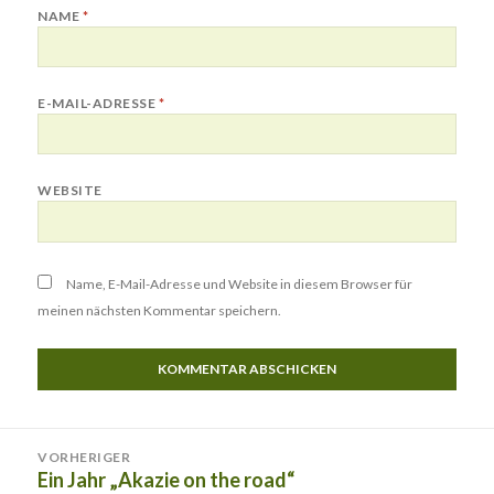
NAME
*
E-MAIL-ADRESSE
*
WEBSITE
Name, E-Mail-Adresse und Website in diesem Browser für
meinen nächsten Kommentar speichern.
Beitragsnavigation
VORHERIGER
Ein Jahr „Akazie on the road“
Vorheriger