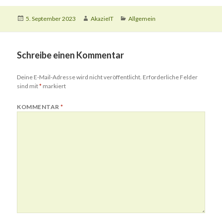
Veröffentlicht
Autor
Kategorien
5. September 2023
AkazieIT
Allgemein
am
Schreibe einen Kommentar
Deine E-Mail-Adresse wird nicht veröffentlicht.
Erforderliche Felder
sind mit
*
markiert
KOMMENTAR
*