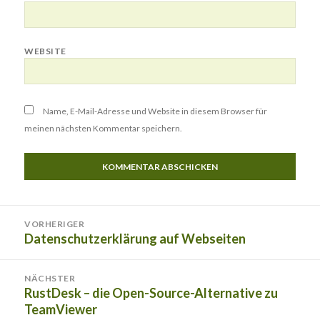
WEBSITE
Name, E-Mail-Adresse und Website in diesem Browser für
meinen nächsten Kommentar speichern.
Beitragsnavigation
VORHERIGER
Datenschutzerklärung auf Webseiten
Vorheriger
Beitrag:
NÄCHSTER
RustDesk – die Open-Source-Alternative zu
Nächster
TeamViewer
Beitrag: