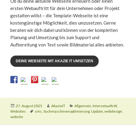
Ob du deine aktuelle Webseite erneuern oder einen
ersten Webauftritt für dein Unternehmen oder Projekt
gestalten willst – die Template-Webseite ist eine
kostengünstige Möglichkeit, dies umzusetzen. Gerne
beraten wir dich dabei und können von der kompletten
Planung und Umsetzung bis zum Support und
Aufbereitung von Text sowie Bildmaterial alles anbieten.
DEINE WEBSEITE MIT AKAZIE IT UMSETZEN
Veröffentlicht
Autor
Kategorien
27. August 2025
AkazieIT
Allgemein
,
Internetauftritt
,
am
Schlagwörter
Websites
cms
,
Suchmaschinenoptimierung
,
Update
,
webdesign
,
website