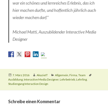
war ein schönes und lernreiches Erlebnis, das ich
hier machen durfte, und hoffentlich jährlich auch
wieder machen darf.“
Michael Matti, Auszubildender Interactive Media
Designer
Veröffentlicht
Autor
Kategorien
Schlagwört
7. März 2016
AkazieIT
Allgemein
,
Firma
,
Team
am
Ausbildung
,
Interactive Media Designer
,
Lehrbetrieb
,
Lehrling
,
Studiengang Interaction Design
Schreibe einen Kommentar