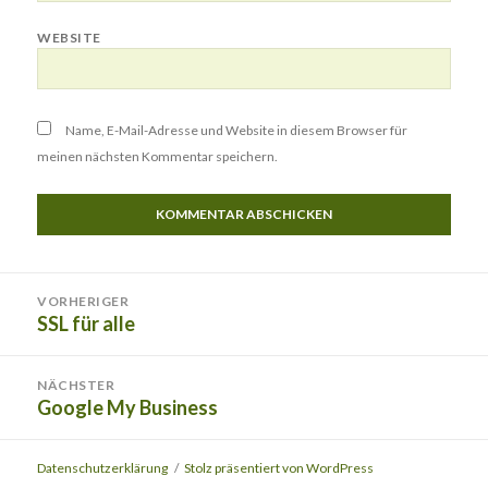
WEBSITE
Name, E-Mail-Adresse und Website in diesem Browser für
meinen nächsten Kommentar speichern.
Beitragsnavigation
VORHERIGER
SSL für alle
Vorheriger
Beitrag:
NÄCHSTER
Google My Business
Nächster
Beitrag:
Datenschutzerklärung
Stolz präsentiert von WordPress